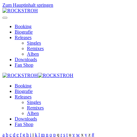
Zum Hauptinhalt springen
Booking
Biografie
Releases
Singles
Remixes
Alben
Downloads
Fan Shop
Booking
Biografie
Releases
Singles
Remixes
Alben
Downloads
Fan Shop
a
b
c
d
e
f
g
h
i
j
k
l
m
n
o
p
q
r
s
t
u
v
w
x
y
z
#