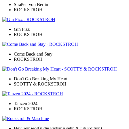
Straßen von Berlin
ROCKSTROH
Gin Fizz
ROCKSTROH
Come Back and Stay
ROCKSTROH
Don't Go Breaking My Heart
SCOTTY & ROCKSTROH
Tanzen 2024
ROCKSTROH
Hey, wir woll ́n die Eisbär ́n sehn (Club Edition)