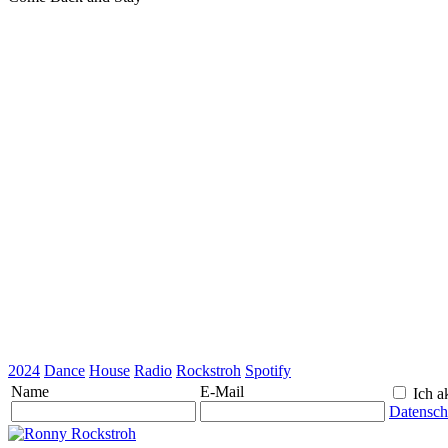
2024
Dance
House
Radio
Rockstroh
Spotify
Name
E-Mail
Ich ak
Datensch