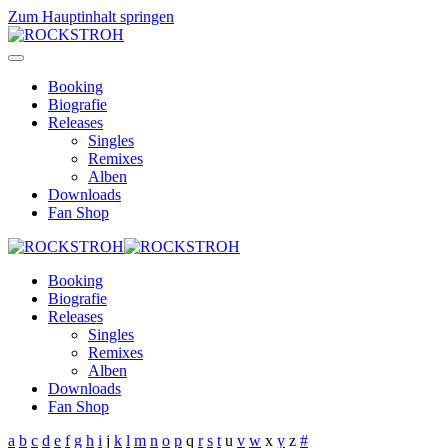
Zum Hauptinhalt springen
Booking
Biografie
Releases
Singles
Remixes
Alben
Downloads
Fan Shop
Booking
Biografie
Releases
Singles
Remixes
Alben
Downloads
Fan Shop
a
b
c
d
e
f
g
h
i
j
k
l
m
n
o
p
q
r
s
t
u
v
w
x
y
z
#