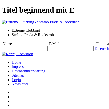
Titel beginnend mit E
Extreme Clubbing
Stefano Prada & Rockstroh
Name
E-Mail
Ich ak
Datensch
Home
Impressum
Datenschutzerklärung
Sitemap
Login
Newsletter