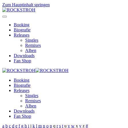
Zum Hauptinhalt springen
Booking
Biografie
Releases
Singles
Remixes
Alben
Downloads
Fan Shop
Booking
Biografie
Releases
Singles
Remixes
Alben
Downloads
Fan Shop
a
b
c
d
e
f
g
h
i
j
k
l
m
n
o
p
q
r
s
t
u
v
w
x
y
z
#