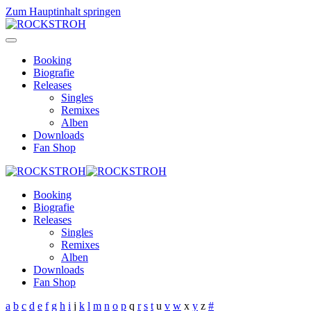
Zum Hauptinhalt springen
Booking
Biografie
Releases
Singles
Remixes
Alben
Downloads
Fan Shop
Booking
Biografie
Releases
Singles
Remixes
Alben
Downloads
Fan Shop
a
b
c
d
e
f
g
h
i
j
k
l
m
n
o
p
q
r
s
t
u
v
w
x
y
z
#