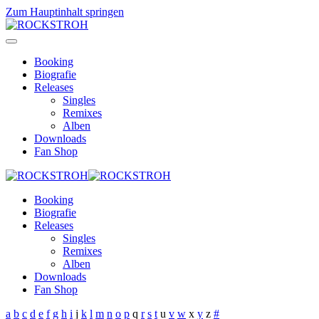
Zum Hauptinhalt springen
Booking
Biografie
Releases
Singles
Remixes
Alben
Downloads
Fan Shop
Booking
Biografie
Releases
Singles
Remixes
Alben
Downloads
Fan Shop
a
b
c
d
e
f
g
h
i
j
k
l
m
n
o
p
q
r
s
t
u
v
w
x
y
z
#