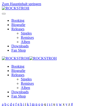
Zum Hauptinhalt springen
Booking
Biografie
Releases
Singles
Remixes
Alben
Downloads
Fan Shop
Booking
Biografie
Releases
Singles
Remixes
Alben
Downloads
Fan Shop
a
b
c
d
e
f
g
h
i
j
k
l
m
n
o
p
q
r
s
t
u
v
w
x
y
z
#