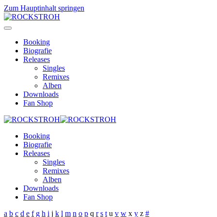
Zum Hauptinhalt springen
Booking
Biografie
Releases
Singles
Remixes
Alben
Downloads
Fan Shop
Booking
Biografie
Releases
Singles
Remixes
Alben
Downloads
Fan Shop
a
b
c
d
e
f
g
h
i
j
k
l
m
n
o
p
q
r
s
t
u
v
w
x
y
z
#