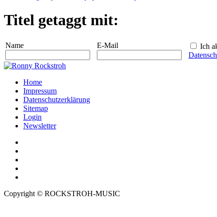
Titel getaggt mit:
Name
E-Mail
Ich ak
Datensch
Home
Impressum
Datenschutzerklärung
Sitemap
Login
Newsletter
Copyright © ROCKSTROH-MUSIC