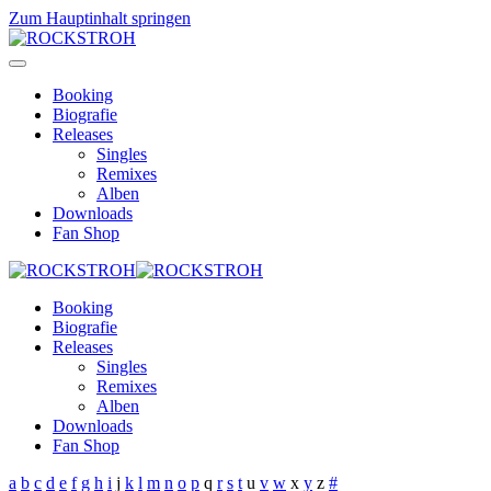
Zum Hauptinhalt springen
Booking
Biografie
Releases
Singles
Remixes
Alben
Downloads
Fan Shop
Booking
Biografie
Releases
Singles
Remixes
Alben
Downloads
Fan Shop
a
b
c
d
e
f
g
h
i
j
k
l
m
n
o
p
q
r
s
t
u
v
w
x
y
z
#